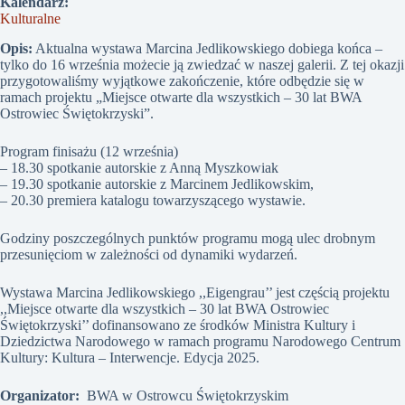
Kalendarz:
Kulturalne
Opis:
Aktualna wystawa Marcina Jedlikowskiego dobiega końca –
tylko do 16 września możecie ją zwiedzać w naszej galerii. Z tej okazji
przygotowaliśmy wyjątkowe zakończenie, które odbędzie się w
ramach projektu „Miejsce otwarte dla wszystkich – 30 lat BWA
Ostrowiec Świętokrzyski”.
Program finisażu (12 września)
– 18.30 spotkanie autorskie z Anną Myszkowiak
– 19.30 spotkanie autorskie z Marcinem Jedlikowskim,
– 20.30 premiera katalogu towarzyszącego wystawie.
Godziny poszczególnych punktów programu mogą ulec drobnym
przesunięciom w zależności od dynamiki wydarzeń.
Wystawa Marcina Jedlikowskiego ,,Eigengrau’’ jest częścią projektu
,,Miejsce otwarte dla wszystkich – 30 lat BWA Ostrowiec
Świętokrzyski’’ dofinansowano ze środków Ministra Kultury i
Dziedzictwa Narodowego w ramach programu Narodowego Centrum
Kultury: Kultura – Interwencje. Edycja 2025.
Organizator:
BWA w Ostrowcu Świętokrzyskim